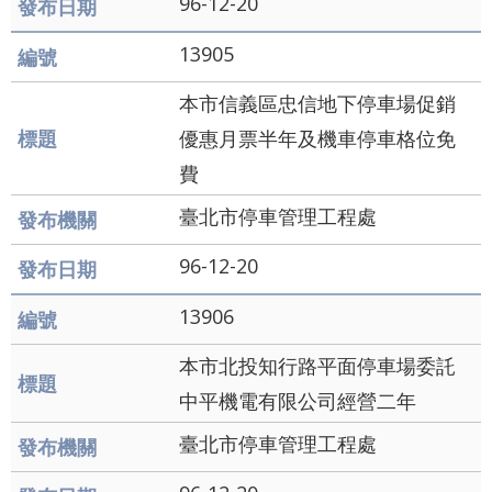
96-12-20
通
13905
政
府
本市信義區忠信地下停車場促銷
網
優惠月票半年及機車停車格位免
站
費
資
臺北市停車管理工程處
料
96-12-20
開
放
13906
宣
本市北投知行路平面停車場委託
告
中平機電有限公司經營二年
隱
臺北市停車管理工程處
私
權