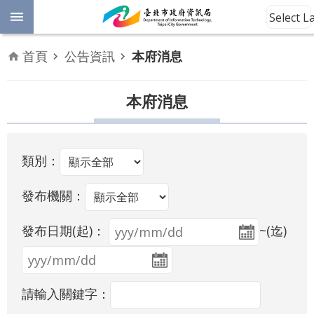
跳到主要內容區塊
Select 
進
首頁
公告資訊
本府消息
階
開
放
本府消息
搜
資
料
尋
數
類別：
位
平
權
發布機關：
發布日期(起)：
~(迄)
公
告
資
訊
請輸入關鍵字：