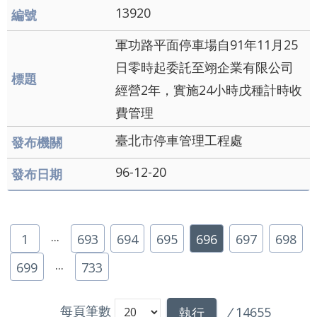
13920
軍功路平面停車場自91年11月25
日零時起委託至翊企業有限公司
經營2年，實施24小時戊種計時收
費管理
臺北市停車管理工程處
96-12-20
...
1
693
694
695
696
697
698
...
699
733
每頁筆數
/
14655
執行