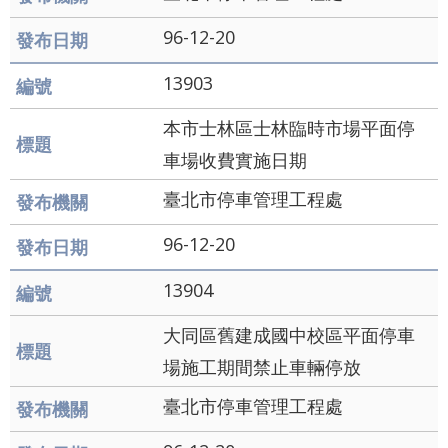
導
96-12-20
覽
English
13903
陳
本市士林區士林臨時市場平面停
情
車場收費實施日期
系
臺北市停車管理工程處
統
96-12-20
常
見
13904
問
大同區舊建成國中校區平面停車
答
場施工期間禁止車輛停放
台
臺北市停車管理工程處
北