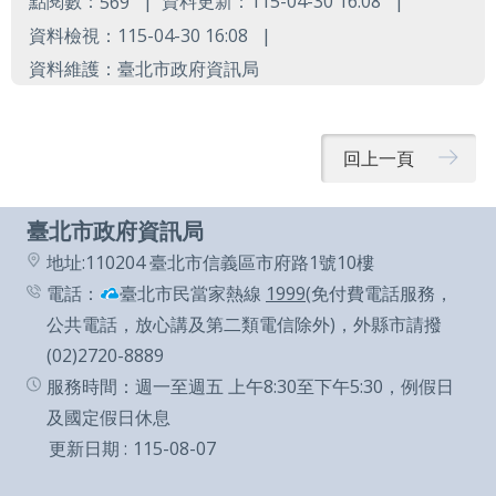
點閱數：
資料更新：115-04-30 16:08
569
通
資料檢視：115-04-30 16:08
政
資料維護：臺北市政府資訊局
府
網
回上一頁
站
資
臺北市政府資訊局
料
地址:110204 臺北市信義區市府路1號10樓
開
電話：
臺北市民當家熱線
1999
(免付費電話服務，
放
公共電話，放心講及第二類電信除外)，外縣市請撥
宣
(02)2720-8889
告
服務時間：週一至週五 上午8:30至下午5:30，例假日
及國定假日休息
隱
更新日期
115-08-07
私
權