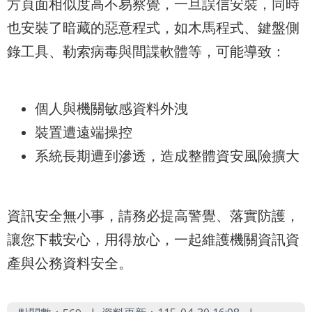
方頁面相似度高不易察覺，一旦誤信安裝，同時
導
也安裝了暗藏的惡意程式，如木馬程式、鍵盤側
覽
錄工具、勒索病毒與間諜軟體等，可能導致：
English
陳
情
個人與機關敏感資料外洩
系
裝置遭遠端操控
統
系統長期遭到滲透，造成整體資安風險擴大
常
見
資訊安全無小事，請務必提高警覺、落實防護，
問
讓您下載安心，用得放心，一起維護機關資訊資
答
產與公務資料安全。
台
北