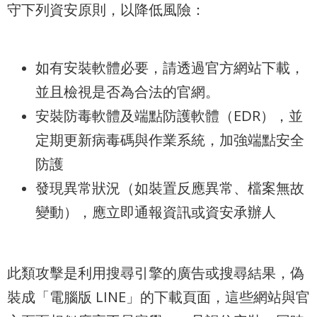
業
守下列資安原則，以降低風險：
務
資
訊
如有安裝軟體必要，請透過官方網站下載，
資
並且檢視是否為合法的官網。
訊
安裝防毒軟體及端點防護軟體（EDR），並
公
開
定期更新病毒碼與作業系統，加強端點安全
防護
關
發現異常狀況（如裝置反應異常、檔案無故
於
資
變動），應立即通報資訊或資安承辦人
訊
局
此類攻擊是利用搜尋引擎的廣告或搜尋結果，偽
網
裝成「電腦版 LINE」的下載頁面，這些網站與官
站