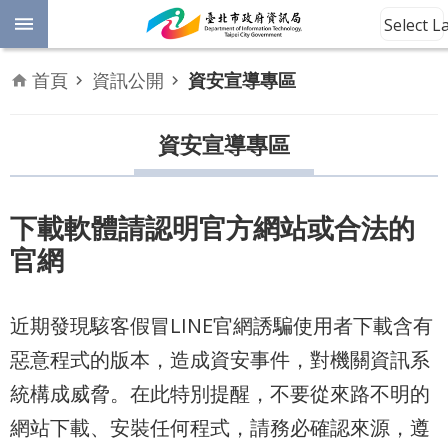
跳到主要內容區塊
Select 
進
首頁
資訊公開
資安宣導專區
階
開
放
資安宣導專區
搜
資
料
尋
數
下載軟體請認明官方網站或合法的
位
官網
平
權
近期發現駭客假冒LINE官網誘騙使用者下載含有
公
告
惡意程式的版本，造成資安事件，對機關資訊系
資
統構成威脅。在此特別提醒，不要從來路不明的
訊
網站下載、安裝任何程式，請務必確認來源，遵