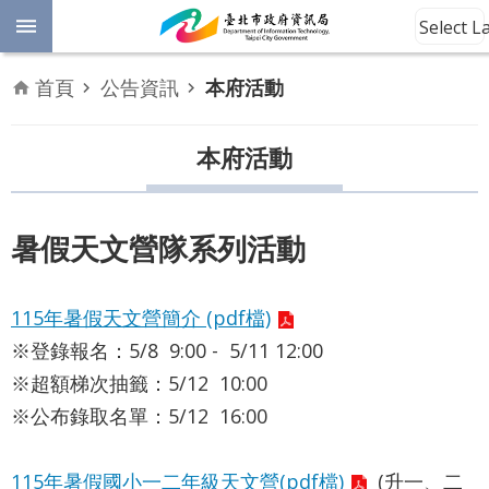
跳到主要內容區塊
Select 
進
首頁
公告資訊
本府活動
階
開
放
本府活動
搜
資
料
尋
數
暑假天文營隊系列活動
位
平
權
115年暑假天文營簡介 (pdf檔)
※登錄報名：5/8 9:00 - 5/11 12:00
公
※超額梯次抽籤：5/12 10:00
告
資
※公布錄取名單：5/12 16:00
訊
115年暑假國小一二年級天文營(pdf檔)
(升一、二