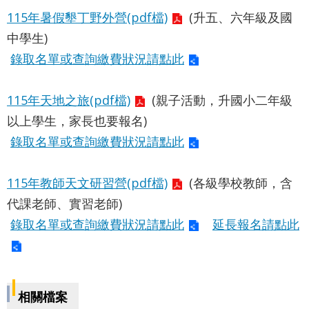
導
115年暑假墾丁野外營(pdf檔)
(升五、六年級及國
覽
中學生)
English
錄取名單或查詢繳費狀況請點此
陳
115年天地之旅(pdf檔)
(親子活動，升國小二年級
情
以上學生，家長也要報名)
系
錄取名單或查詢繳費狀況請點此
統
常
115年教師天文研習營(pdf檔)
(各級學校教師，含
見
代課老師、實習老師)
問
錄取名單或查詢繳費狀況請點此
延長報名請點此
答
台
北
相關檔案