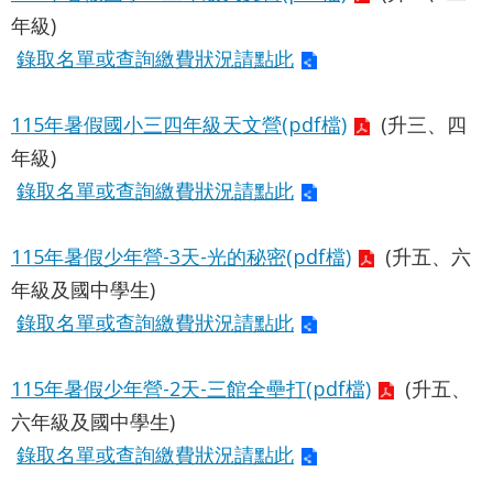
業
年級)
務
資
錄取名單或查詢繳費狀況請點此
訊
115年暑假國小三四年級天文營(pdf檔)
(升三、四
資
年級)
訊
公
錄取名單或查詢繳費狀況請點此
開
115年暑假少年營-3天-光的秘密(pdf檔)
(升五、六
關
年級及國中學生)
於
資
錄取名單或查詢繳費狀況請點此
訊
局
115年暑假少年營-2天-三館全壘打(pdf檔)
(升五、
六年級及國中學生)
網
錄取名單或查詢繳費狀況請點此
站