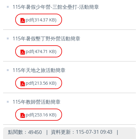
115年暑假少年營-三館全壘打-活動簡章
及
資
pdf(314.37 KB)
訊
115年暑假墾丁野外營活動簡章
安
全
pdf(474.71 KB)
政
策
115年天地之旅活動簡章
聯
pdf(213.56 KB)
絡
我
115年教師營活動簡章
們
pdf(253.16 KB)
雙
點閱數：
資料更新：115-07-31 09:43
49450
語