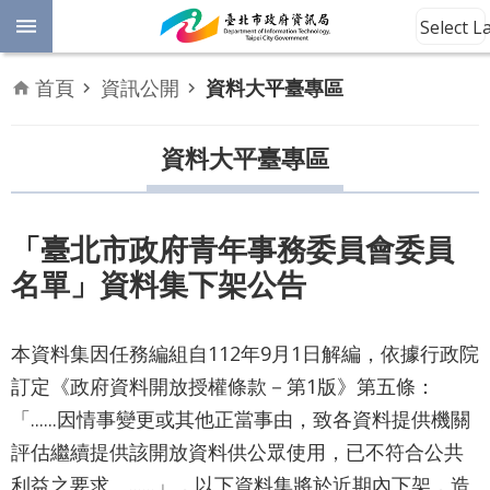
跳到主要內容區塊
Select 
進
首頁
資訊公開
資料大平臺專區
階
開
放
資料大平臺專區
搜
資
料
尋
數
「臺北市政府青年事務委員會委員
位
名單」資料集下架公告
平
權
本資料集因任務編組自112年9月1日解編，依據行政院
公
訂定《政府資料開放授權條款－第1版》第五條：
告
資
「......因情事變更或其他正當事由，致各資料提供機關
訊
評估繼續提供該開放資料供公眾使用，已不符合公共
利益之要求。......」，以下資料集將於近期內下架，造