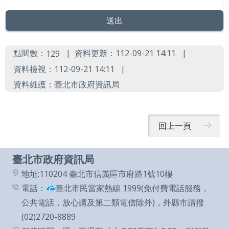
導
覽
English
點閱數：
資料更新：112-09-21 14:11
129
陳
資料檢視：112-09-21 14:11
情
資料維護：臺北市政府資訊局
系
統
回上一頁
常
見
臺北市政府資訊局
問
地址:110204 臺北市信義區市府路1號10樓
答
電話：
臺北市民當家熱線
1999
(免付費電話服務，
台
公共電話，放心講及第二類電信除外)，外縣市請撥
北
(02)2720-8889