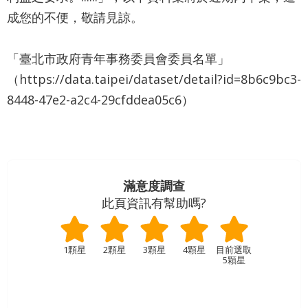
業
成您的不便，敬請見諒。
務
資
訊
「臺北市政府青年事務委員會委員名單」
（https://data.taipei/dataset/detail?id=8b6c9bc3-
資
8448-47e2-a2c4-29cfddea05c6）
訊
公
開
關
於
滿意度調查
資
此頁資訊有幫助嗎?
訊
局
1顆星
2顆星
3顆星
4顆星
5顆星
網
站