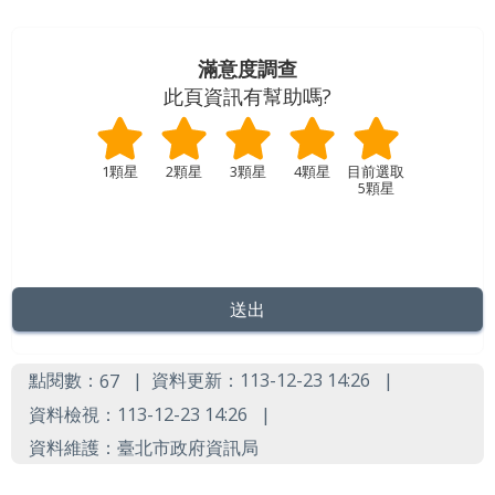
導
覽
滿意度調查
English
此頁資訊有幫助嗎?
陳
情
1顆星
2顆星
3顆星
4顆星
5顆星
系
統
常
見
問
點閱數：
資料更新：113-12-23 14:26
67
答
資料檢視：113-12-23 14:26
台
資料維護：臺北市政府資訊局
北