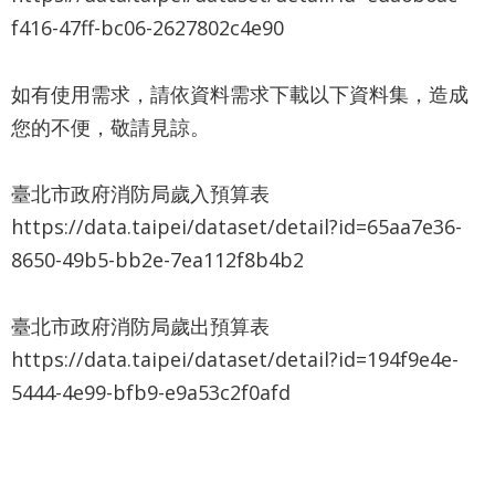
業
f416-47ff-bc06-2627802c4e90
務
資
訊
如有使用需求，請依資料需求下載以下資料集，造成
您的不便，敬請見諒。
資
訊
公
臺北市政府消防局歲入預算表
開
https://data.taipei/dataset/detail?id=65aa7e36-
8650-49b5-bb2e-7ea112f8b4b2
關
於
資
臺北市政府消防局歲出預算表
訊
https://data.taipei/dataset/detail?id=194f9e4e-
局
5444-4e99-bfb9-e9a53c2f0afd
網
站