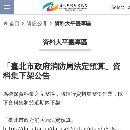
跳到主要內容區塊
Select 
進
首頁
資訊公開
資料大平臺專區
階
開
放
資料大平臺專區
搜
資
料
尋
數
「臺北市政府消防局法定預算」資
位
料集下架公告
平
權
為確保資料集之完整性，將進行資料集整併作業，以
公
下資料集將於近期內下架：
告
資
訊
「臺北市政府消防局法定預算」
https://data.taipei/dataset/detail?id=eda6b6ac-