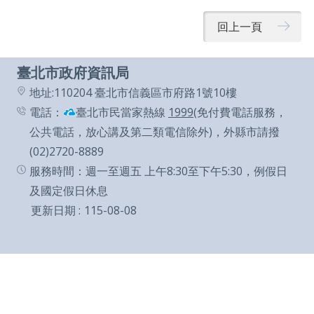
通
回上一頁
政
府
臺北市政府資訊局
網
地址:110204 臺北市信義區市府路1號10樓
站
電話：
臺北市民當家熱線
1999
(免付費電話服務，
資
公共電話，放心講及第二類電信除外)，外縣市請撥
料
(02)2720-8889
服務時間：週一至週五 上午8:30至下午5:30，例假日
開
及國定假日休息
放
更新日期
115-08-08
宣
告
隱
私
權