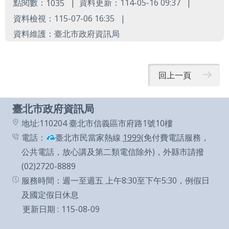
業
點閱數：
資料更新：114-05-16 09:37
1035
務
資料檢視：115-07-06 16:35
資
資料維護：臺北市政府資訊局
訊
資
訊
回上一頁
公
開
臺北市政府資訊局
地址:110204 臺北市信義區市府路1號10樓
關
於
電話：
臺北市民當家熱線
1999
(免付費電話服務，
資
公共電話，放心講及第二類電信除外)，外縣市請撥
訊
(02)2720-8889
局
服務時間：週一至週五 上午8:30至下午5:30，例假日
及國定假日休息
網
更新日期
115-08-09
站