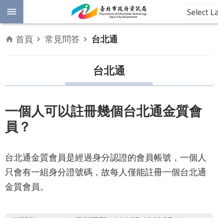
跳到主要內容區塊
Select 
進
首頁
常見問答
台北通
階
開
放
台北通
搜
資
料
尋
數
一個人可以註冊幾個台北通金質會
位
員？
平
權
台北通金質會員是經過身分認證的會員帳號，一個人
公
只會有一組身分證號碼，故每人僅能註冊一個台北通
告
資
金質會員。
訊