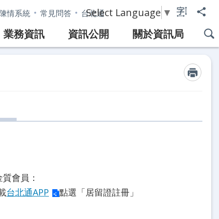
Select Language
▼
陳情系統
常見問答
台北通
業務資訊
資訊公開
關於資訊局
金質會員：
載
台北通APP
點選「居留證註冊」