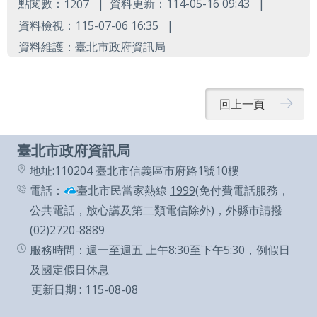
業
點閱數：
資料更新：114-05-16 09:43
1207
務
資料檢視：115-07-06 16:35
資
資料維護：臺北市政府資訊局
訊
資
訊
回上一頁
公
開
臺北市政府資訊局
地址:110204 臺北市信義區市府路1號10樓
關
於
電話：
臺北市民當家熱線
1999
(免付費電話服務，
資
公共電話，放心講及第二類電信除外)，外縣市請撥
訊
(02)2720-8889
局
服務時間：週一至週五 上午8:30至下午5:30，例假日
及國定假日休息
網
更新日期
115-08-08
站