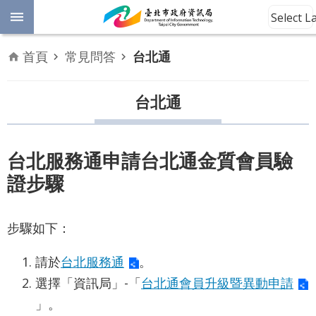
跳到主要內容區塊
Select 
進
首頁
常見問答
台北通
階
開
放
台北通
搜
資
料
尋
數
台北服務通申請台北通金質會員驗
位
證步驟
平
權
步驟如下：
公
告
請於
台北服務通
。
資
訊
選擇「資訊局」-「
台北通會員升級暨異動申請
」。