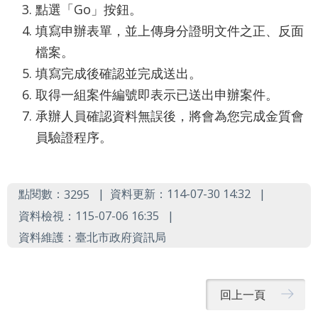
業
點選「Go」按鈕。
務
填寫申辦表單，並上傳身分證明文件之正、反面
資
訊
檔案。
填寫完成後確認並完成送出。
資
取得一組案件編號即表示已送出申辦案件。
訊
承辦人員確認資料無誤後，將會為您完成金質會
公
開
員驗證程序。
關
於
點閱數：
資料更新：114-07-30 14:32
3295
資
資料檢視：115-07-06 16:35
訊
資料維護：臺北市政府資訊局
局
網
回上一頁
站