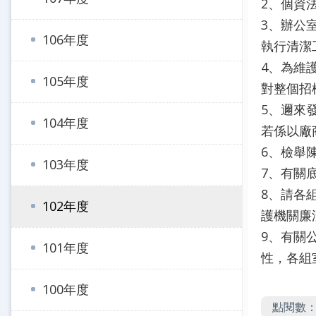
2、個資
3、辦公
106年度
執行清潔
4、為維
105年度
對整個招
5、邇來
104年度
若係以廠
6、檢舉
103年度
7、有關
8、請各
102年度
護機關廉
9、有關
101年度
性，各組
100年度
點閱數