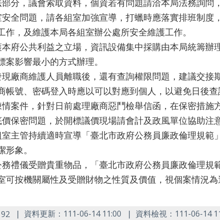
法部分，議會索取資料，個資若有問題請洽本局法務詢問
室安全問題，請各組室加強宣導，打蠟時應落實排班制度
工作，及維護本局各組室辦公處所安全維護工作。
護本府公共利益之立場，資訊設備集中採購由本局統籌辦
標案影響最小的方式辦理。
發現廠商維護人員離職後，還有查詢權限問題，建議交接
商帳號、密碼登入時應以可以對應到個人，以避免日後查
陳情案件，針對日前處理廠商惡鬥檢舉信函，在保密措施
底價保密問題，於開標議價現場請會計及政風單位協助注
組室主管持續適時宣導「臺北市政府公務員廉政倫理規範
潔形象。
公務禮儀受贈貴重物品，「臺北市政府公務員廉政倫理規
室可按機關屬性及受贈財物之性質及價值，視個案情況為
：
資料更新：111-06-14 11:00
資料檢視：111-06-14 11
92