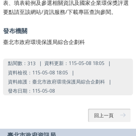
導
表、填表範例及參選相關資訊及國家企業環保獎評選
要點請至該網站/資訊服務/下載專區查詢參閱。
覽
English
發布機關
陳
臺北市政府環境保護局綜合企劃科
情
系
點閱數：
資料更新：115-05-08 18:05
313
統
資料檢視：115-05-08 18:05
常
資料維護：臺北市政府環境保護局綜合企劃科
見
發布日期：115-05-08
問
答
回上一頁
台
北
臺北市政府資訊局