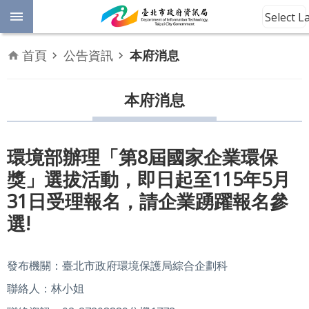
跳到主要內容區塊
Select 
進
首頁
公告資訊
本府消息
階
開
放
本府消息
搜
資
料
尋
數
環境部辦理「第8屆國家企業環保
位
獎」選拔活動，即日起至115年5月
平
權
31日受理報名，請企業踴躍報名參
選!
公
告
資
發布機關：臺北市政府環境保護局綜合企劃科
訊
聯絡人：林小姐