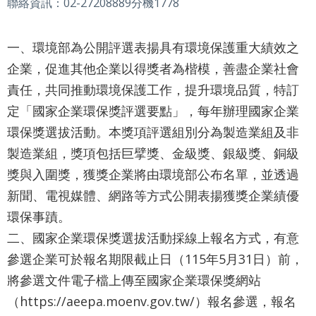
業
聯絡資訊：02-27208889分機1778
務
資
一、環境部為公開評選表揚具有環境保護重大績效之
訊
企業，促進其他企業以得獎者為楷模，善盡企業社會
資
責任，共同推動環境保護工作，提升環境品質，特訂
訊
定「國家企業環保獎評選要點」，每年辦理國家企業
公
環保獎選拔活動。本獎項評選組別分為製造業組及非
開
製造業組，獎項包括巨擘獎、金級獎、銀級獎、銅級
關
獎與入圍獎，獲獎企業將由環境部公布名單，並透過
於
新聞、電視媒體、網路等方式公開表揚獲獎企業績優
資
環保事蹟。
訊
局
二、國家企業環保獎選拔活動採線上報名方式，有意
參選企業可於報名期限截止日（115年5月31日）前，
網
將參選文件電子檔上傳至國家企業環保獎網站
站
（https://aeepa.moenv.gov.tw/）報名參選，報名