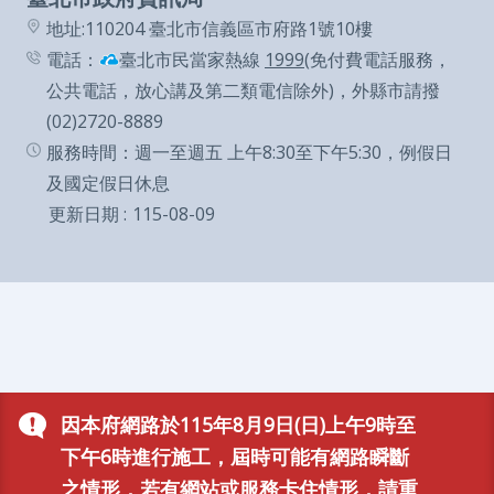
通
地址:110204 臺北市信義區市府路1號10樓
電話：
臺北市民當家熱線
1999
(免付費電話服務，
政
公共電話，放心講及第二類電信除外)，外縣市請撥
府
(02)2720-8889
網
服務時間：週一至週五 上午8:30至下午5:30，例假日
站
及國定假日休息
資
更新日期
115-08-09
料
開
放
宣
告
隱
因本府網路於115年8月9日(日)上午9時至
下午6時進行施工，屆時可能有網路瞬斷
私
之情形，若有網站或服務卡住情形，請重
權