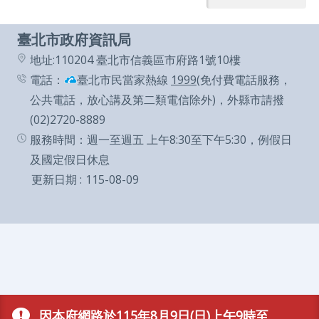
導
覽
臺北市政府資訊局
English
地址:110204 臺北市信義區市府路1號10樓
電話：
臺北市民當家熱線
1999
(免付費電話服務，
陳
公共電話，放心講及第二類電信除外)，外縣市請撥
情
(02)2720-8889
系
服務時間：週一至週五 上午8:30至下午5:30，例假日
統
及國定假日休息
更新日期
115-08-09
常
見
問
答
台
北
因本府網路於115年8月9日(日)上午9時至