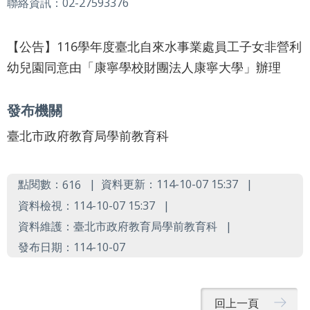
業
聯絡資訊：02-27593376
務
資
【公告】116學年度臺北自來水事業處員工子女非營利
訊
幼兒園同意由「康寧學校財團法人康寧大學」辦理
資
訊
發布機關
公
開
臺北市政府教育局學前教育科
關
點閱數：
資料更新：114-10-07 15:37
616
於
資
資料檢視：114-10-07 15:37
訊
資料維護：臺北市政府教育局學前教育科
局
發布日期：114-10-07
網
站
回上一頁