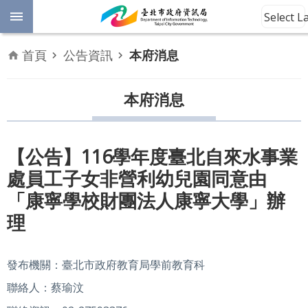
跳到主要內容區塊
Select 
進
首頁
公告資訊
本府消息
階
開
放
本府消息
搜
資
料
尋
數
【公告】116學年度臺北自來水事業
位
處員工子女非營利幼兒園同意由
平
權
「康寧學校財團法人康寧大學」辦
理
公
告
資
發布機關：臺北市政府教育局學前教育科
訊
聯絡人：蔡瑜汶