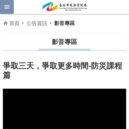
跳到主要內容區塊
進
首頁
公告資訊
影音專區
階
開
放
影音專區
搜
資
料
尋
數
爭取三天，爭取更多時間-防災課程
位
篇
平
權
公
告
資
訊