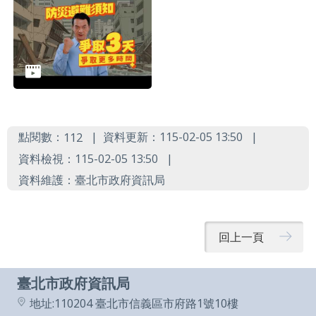
導
覽
English
陳
情
系
點閱數：
資料更新：115-02-05 13:50
112
統
資料檢視：115-02-05 13:50
常
資料維護：臺北市政府資訊局
見
問
回上一頁
答
台
臺北市政府資訊局
北
地址:110204 臺北市信義區市府路1號10樓