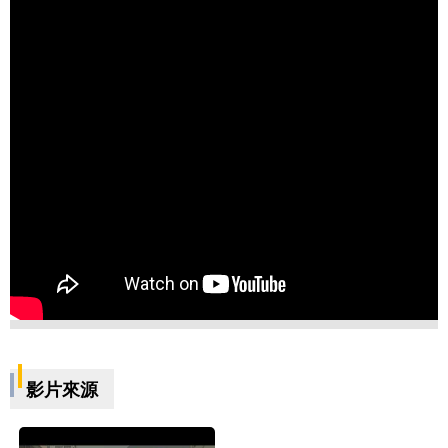
業
務
資
訊
資
訊
公
開
關
於
資
訊
局
影片來源
網
站