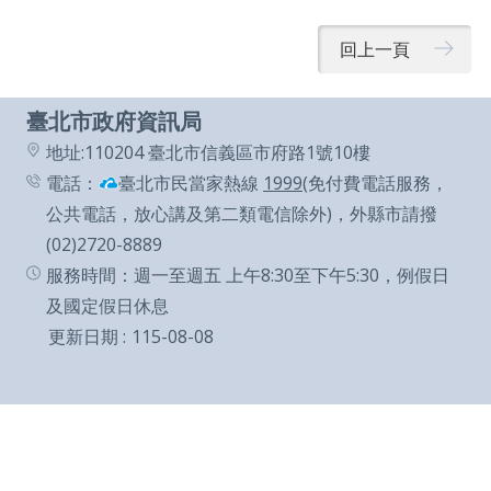
及
回上一頁
資
訊
臺北市政府資訊局
安
地址:110204 臺北市信義區市府路1號10樓
全
電話：
臺北市民當家熱線
1999
(免付費電話服務，
政
公共電話，放心講及第二類電信除外)，外縣市請撥
策
(02)2720-8889
服務時間：週一至週五 上午8:30至下午5:30，例假日
聯
及國定假日休息
絡
更新日期
115-08-08
我
們
雙
語