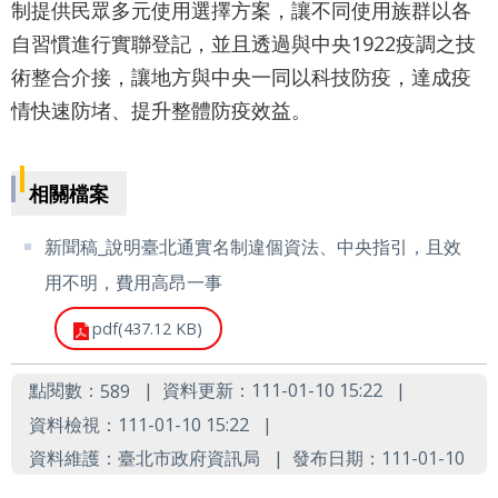
通
制提供民眾多元使用選擇方案，讓不同使用族群以各
自習慣進行實聯登記，並且透過與中央1922疫調之技
政
術整合介接，讓地方與中央一同以科技防疫，達成疫
府
情快速防堵、提升整體防疫效益。
網
站
相關檔案
資
料
新聞稿_說明臺北通實名制違個資法、中央指引，且效
開
用不明，費用高昂一事
放
pdf(437.12 KB)
宣
告
點閱數：
資料更新：111-01-10 15:22
589
資料檢視：111-01-10 15:22
隱
資料維護：臺北市政府資訊局
發布日期：111-01-10
私
權