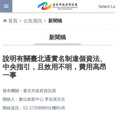
跳到主要內容區塊
Select 
進
首頁
公告資訊
新聞稿
階
開
放
新聞稿
搜
資
料
尋
數
說明有關臺北通實名制違個資法、
位
中央指引，且效用不明，費用高昂
平
權
一事
公
告
發布機關：臺北市政府資訊局
資
聯絡人：數位創新中心 李岳寅主任
訊
聯絡資訊：02-27208889分機8545