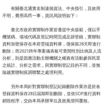
業
務
有關臺北通實名制違個資法、中央指引，且效用
資
不明，費用高昂一事，資訊局說明如下：
訊
資
臺北市政府實聯制作業皆遵從中央規範，僅以手
訊
機號碼、場域代碼及登記時間完成足跡登錄，實聯制
公
資料加密保存在本府雲端資料庫，僅保留28天即進行
開
刪除；而2021跨年專案儀表板可查閱性別比例及人流
關
分析，則是因應活動主辦機關之權責有活動參與民眾
於
之統計、分析之需求，與實聯制登記目的不同，並無
資
踰越實聯制疫調聯繫之處理利用。
訊
局
另外本局針對實聯制登記紀錄刪除作業亦是於各
網
登錄資料保存28日屆期即刻刪除，並依SOP進行資料
站
銷毀程序，交由本局承辦單位及政風偕同覆核。