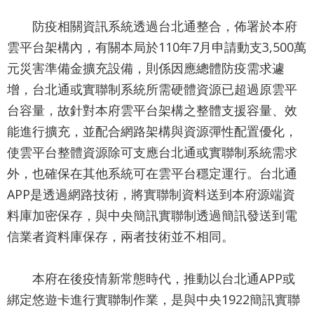
導
防疫相關資訊系統透過台北通整合，佈署於本府
覽
雲平台架構內，有關本局於110年7月申請動支3,500萬
English
元災害準備金擴充設備，則係因應總體防疫需求遽
陳
增，台北通或實聯制系統所需硬體資源已超過原雲平
情
台容量，故針對本府雲平台架構之整體支援容量、效
系
能進行擴充，並配合網路架構與資源彈性配置優化，
統
使雲平台整體資源除可支應台北通或實聯制系統需求
外，也確保在其他系統可在雲平台穩定運行。台北通
常
APP是透過網路技術，將實聯制資料送到本府源端資
見
料庫加密保存，與中央簡訊實聯制透過簡訊發送到電
問
信業者資料庫保存，兩者技術並不相同。
答
台
本府在後疫情新常態時代，推動以台北通APP或
北
綁定悠遊卡進行實聯制作業，是與中央1922簡訊實聯