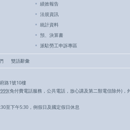
績效報告
法規資訊
統計資料
預、決算書
派駐勞工申訴專區
們
雙語辭彙
市府路1號10樓
1999
(免付費電話服務，公共電話，放心講及第二類電信除外)，外縣市
30至下午5:30，例假日及國定假日休息