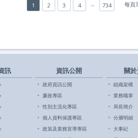
...
每頁
1
2
3
4
734
資訊
資訊公開
關於
心
政府資訊公開
組織架構
心
廉政專區
業務職掌
心
性別主流化專區
局長簡介
心
個人資料保護專區
分層明細
心
政策及業務宣導專區
大事紀