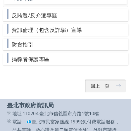
導
覽
反賄選/反介選專區
English
資訊倫理（包含反詐騙）宣導
陳
情
防貪指引
系
揭弊者保護專區
統
常
見
回上一頁
問
答
臺北市政府資訊局
地址:110204 臺北市信義區市府路1號10樓
台
電話：
臺北市民當家熱線
1999
(免付費電話服務，
北
公共電話，放心講及第二類電信除外)，外縣市請撥