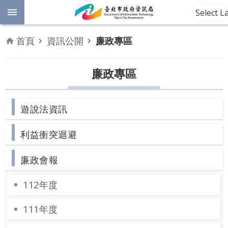
跳到主要內容區塊
Select 
進
首頁
資訊公開
廉政專區
階
開
放
廉政專區
搜
資
料
尋
遊說法資訊
數
位
平
利益衝突迴避
權
廉政會報
公
告
112年度
資
訊
111年度