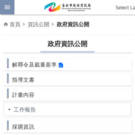
跳到主要內容區塊
Select 
進
首頁
資訊公開
政府資訊公開
階
開
放
政府資訊公開
搜
資
料
尋
解釋令及裁量基準
數
位
平
指導文書
權
計畫內容
公
告
工作報告
資
訊
採購資訊