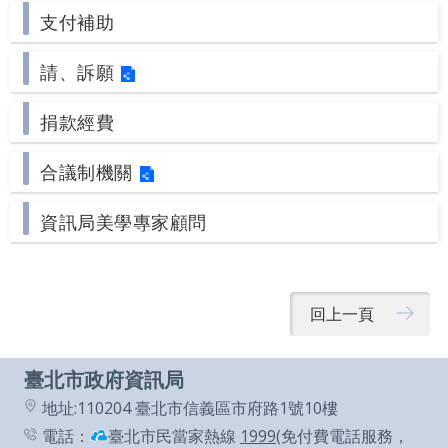
業
支付補助
務
資
訊
請、訴願
捐款經費
資
訊
公
合議制機關
開
資訊局美學專家顧問
關
於
資
訊
回上一頁
局
臺北市政府資訊局
網
地址:110204 臺北市信義區市府路1號10樓
站
電話：
臺北市民當家熱線
1999
(免付費電話服務，