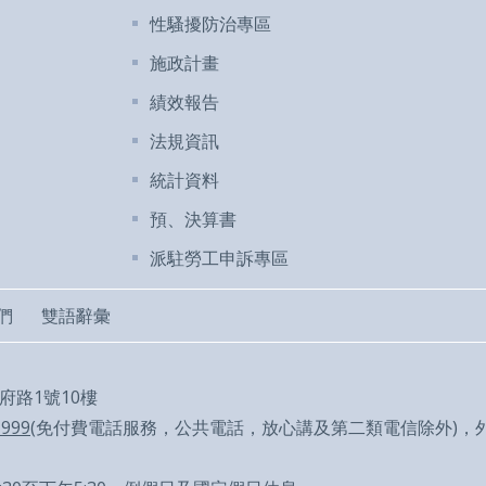
性騷擾防治專區
施政計畫
績效報告
法規資訊
統計資料
預、決算書
派駐勞工申訴專區
們
雙語辭彙
市府路1號10樓
1999
(免付費電話服務，公共電話，放心講及第二類電信除外)，外縣市