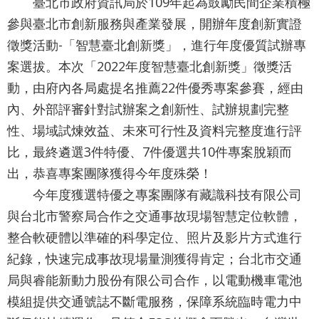
業
臺北市政府資訊局於109年起為鼓勵民間企業積極
務
參與臺北市創新服務與產業發展，開辦年度創新實證
資
徵獎活動-「智慧臺北創新獎」，進行年度優質試辦專
訊
案選拔。本次「2022年度智慧臺北創新獎」徵獎活
動，由府內各局處提名推薦22件優秀專案參賽，經由
資
訊
內、外部評審針對試辦案之創新性、試辦規劃完整
公
性、場域試煉效益、未來可行性及資料完整度進行評
開
比，最終遴選3件特優、7件優選共10件專案脫穎而
出，恭喜專案團隊獲得今年度殊榮！
關
於
今年度獲選特優之專案團隊有藏識科技有限公司
資
與台北市警察局合作之交通事故現場智慧定位軟體，
訊
整合軟硬體以準確的科學定位、照片及影片方式進行
局
紀錄，快速完成事故現場量測獲得肯定；台北市交通
網
局與睿能新動力股份有限公司合作，以電動機車電池
模組提供交通號誌不斷電服務，保障系統臨時電力中
站