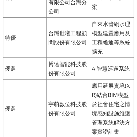
有限公司台灣分
案
及
公司
資
自來水管網水理
訊
台灣世曦工程顧
模型建置應用及
特優
安
問股份有限公司
工程維運等系統
全
擴充
政
博遠智能科技股
策
優選
AI智慧巡邏系統
份有限公司
聯
應用延展實境(X
絡
R)結合BIM模型
我
宇萌數位科技股
於社會住宅之情
優選
們
份有限公司
境感知設施維護
雙
管理系統解決方
案實證計畫
語