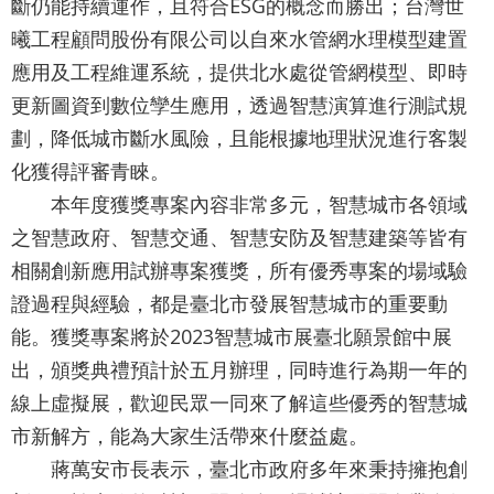
斷仍能持續運作，且符合ESG的概念而勝出；台灣世
導
曦工程顧問股份有限公司以自來水管網水理模型建置
覽
應用及工程維運系統，提供北水處從管網模型、即時
English
更新圖資到數位孿生應用，透過智慧演算進行測試規
陳
劃，降低城市斷水風險，且能根據地理狀況進行客製
情
化獲得評審青睞。
系
本年度獲獎專案內容非常多元，智慧城市各領域
之智慧政府、智慧交通、智慧安防及智慧建築等皆有
統
相關創新應用試辦專案獲獎，所有優秀專案的場域驗
常
證過程與經驗，都是臺北市發展智慧城市的重要動
見
能。獲獎專案將於2023智慧城市展臺北願景館中展
問
出，頒獎典禮預計於五月辦理，同時進行為期一年的
答
線上虛擬展，歡迎民眾一同來了解這些優秀的智慧城
台
市新解方，能為大家生活帶來什麼益處。
北
蔣萬安市長表示，臺北市政府多年來秉持擁抱創