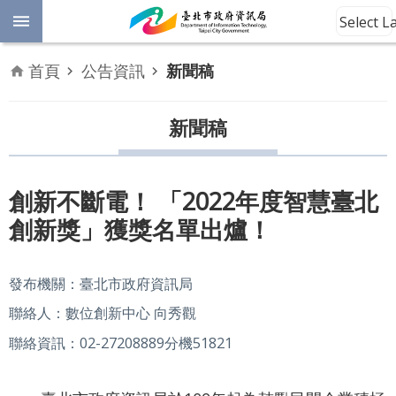
跳到主要內容區塊
Select 
進
首頁
公告資訊
新聞稿
階
開
放
新聞稿
搜
資
料
尋
數
創新不斷電！ 「2022年度智慧臺北
位
創新獎」獲獎名單出爐！
平
權
發布機關：臺北市政府資訊局
公
告
聯絡人：數位創新中心 向秀觀
資
聯絡資訊：02-27208889分機51821
訊