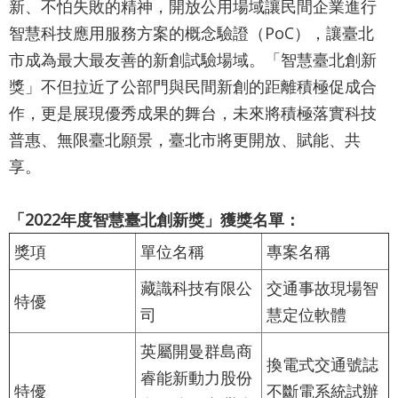
新、不怕失敗的精神，開放公用場域讓民間企業進行
通
智慧科技應用服務方案的概念驗證（PoC），讓臺北
政
市成為最大最友善的新創試驗場域。「智慧臺北創新
府
獎」不但拉近了公部門與民間新創的距離積極促成合
網
作，更是展現優秀成果的舞台，未來將積極落實科技
站
普惠、無限臺北願景，臺北市將更開放、賦能、共
資
享。
料
「2022年度智慧臺北創新獎」獲獎名單：
開
放
獎項
單位名稱
專案名稱
宣
藏識科技有限公
交通事故現場智
特優
告
司
慧定位軟體
隱
英屬開曼群島商
換電式交通號誌
私
睿能新動力股份
特優
不斷電系統試辦
權