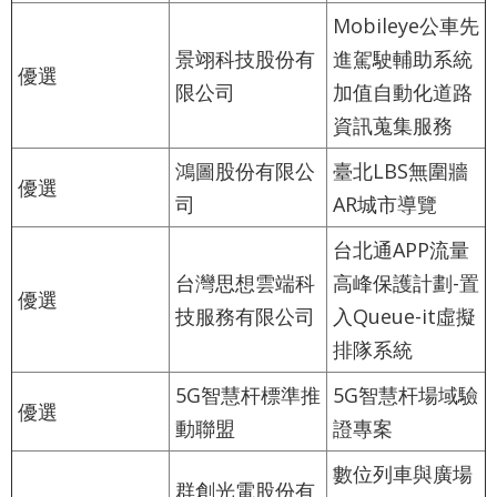
辭
Mobileye公車先
彙
景翊科技股份有
進駕駛輔助系統
優選
限公司
加值自動化道路
資訊蒐集服務
鴻圖股份有限公
臺北LBS無圍牆
優選
司
AR城市導覽
台北通APP流量
台灣思想雲端科
高峰保護計劃-置
優選
技服務有限公司
入Queue-it虛擬
排隊系統
5G智慧杆標準推
5G智慧杆場域驗
優選
動聯盟
證專案
數位列車與廣場
群創光電股份有