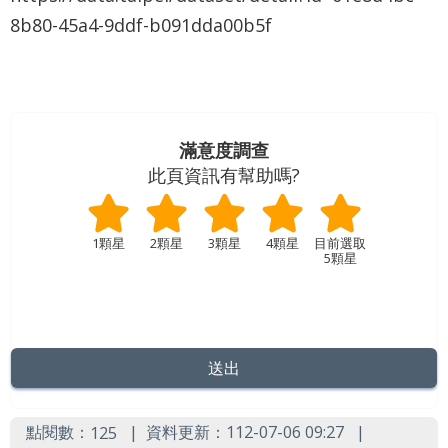
業
8b80-45a4-9ddf-b091dda00b5f
務
資
訊
資
訊
滿意度調查
公
此頁資訊有幫助嗎?
開
關
1顆星
2顆星
3顆星
4顆星
5顆星
於
資
訊
局
網
站
點閱數：
資料更新：112-07-06 09:27
125