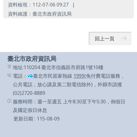
導
資料檢視：112-07-06 09:27
覽
資料維護：臺北市政府資訊局
English
陳
回上一頁
情
系
臺北市政府資訊局
統
地址:110204 臺北市信義區市府路1號10樓
電話：
臺北市民當家熱線
1999
(免付費電話服務，
常
公共電話，放心講及第二類電信除外)，外縣市請撥
見
(02)2720-8889
問
服務時間：週一至週五 上午8:30至下午5:30，例假日
答
及國定假日休息
更新日期
115-08-09
台
北