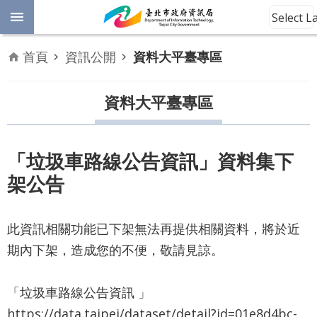
跳到主要內容區塊
Select 
進
首頁
資訊公開
資料大平臺專區
階
開
放
資料大平臺專區
搜
資
料
尋
數
「垃圾車路線公告資訊」資料集下
位
架公告
平
權
此資訊相關功能已下架無法再提供相關資料，將於近
公
期內下架，造成您的不便，敬請見諒。
告
資
訊
「垃圾車路線公告資訊 」
https://data.taipei/dataset/detail?id=01e8d4bc-