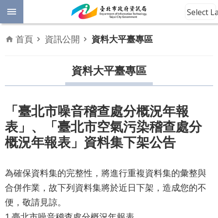
跳到主要內容區塊
Select 
進
首頁
資訊公開
資料大平臺專區
階
開
放
資料大平臺專區
搜
資
料
尋
數
「臺北市噪音稽查處分概況年報
位
表」、「臺北市空氣污染稽查處分
平
權
概況年報表」資料集下架公告
公
告
為確保資料集的完整性，將進行重複資料集的彙整與
資
合併作業，故下列資料集將於近日下架，造成您的不
訊
便，敬請見諒。
1.臺北市噪音稽查處分概況年報表