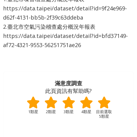
業
務
https://data.taipei/dataset/detail?id=9f24e969-
資
d62f-4131-bb5b-2f39c63ddeba
訊
2.臺北市空氣污染稽查處分概況年報表
https://data.taipei/dataset/detail?id=bfd37149-
資
af72-4321-9553-56251751ae26
訊
公
開
關
於
滿意度調查
資
此頁資訊有幫助嗎?
訊
局
1顆星
2顆星
3顆星
4顆星
5顆星
網
站