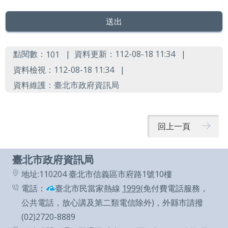
導
覽
English
點閱數：
資料更新：112-08-18 11:34
101
陳
資料檢視：112-08-18 11:34
情
資料維護：臺北市政府資訊局
系
統
回上一頁
常
見
臺北市政府資訊局
問
地址:110204 臺北市信義區市府路1號10樓
答
電話：
臺北市民當家熱線
1999
(免付費電話服務，
台
公共電話，放心講及第二類電信除外)，外縣市請撥
北
(02)2720-8889