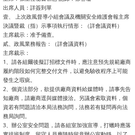
業
出席人員：詳簽到單
務
資
壹、 上次政風督導小組會議及機關安全維護會報主席
訊
決議暨裁（指）示事項執行情形：（詳會議資料）
主席裁示：准予備查。
資
貳、政風業務報告：（詳會議資料）
訊
公
主席裁示：
開
1、請各組爾後擬訂招標文件時，應注意預先規範廠商
履約階段如何完整交付文件，以避免驗收程序上可能
關
發生之瑕疵。
於
資
2、個資法部分，欲提供廠商資料給媒體時，請事先告
訊
知廠商，請廠商逕與媒體接洽。另議會索取資料，個
局
資若有問題請洽本局法務詢問，法務若有疑問再向法
務局詢問。
網
3、辦公室安全問題，請各組室加強宣導，打蠟時應落
站
實排班制度，留守人員應隨時留意辦公室動靜，以了