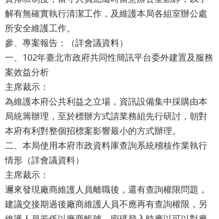
導
解有無確實執行清潔工作，及維護本局各組室辦公處
覽
所安全維護工作。
English
參、專案報告：（詳會議資料）
一、102年臺北市政府共同性簡訊平台委外建置及服務
陳
案效益分析
情
主席裁示：
系
為維護本府公共利益之立場，資訊設備集中採購由本
統
局統籌辦理，至於標辦方式請業務組先行研討，朝對
常
本府有利對整個招標案影響最小的方式辦理。
見
二、本局使用本府市政資料庫查詢系統稽核作業執行
問
情形（詳會議資料）
答
主席裁示：
邇來發現廠商維護人員離職後，還有查詢權限問題，
台
建議交接期過後廠商維護人員不應再有查詢權限，另
北
維護人員若係以廠商帳號、密碼登入時應以可以對應