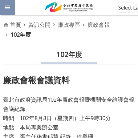
跳到主要內容區塊
Select 
進
首頁
資訊公開
廉政專區
廉政會報
102年度
階
開
放
搜
資
102年度
料
尋
數
位
廉政會報會議資料
平
權
臺北市政府資訊局102年廉政會報暨機關安全維護會報
公
會議紀錄
告
資
時間：102年8月8日（星期四）上午9時30分
訊
地點：本局專案辦公室
主席：張主任秘書郁慧 記錄：徐譽珊