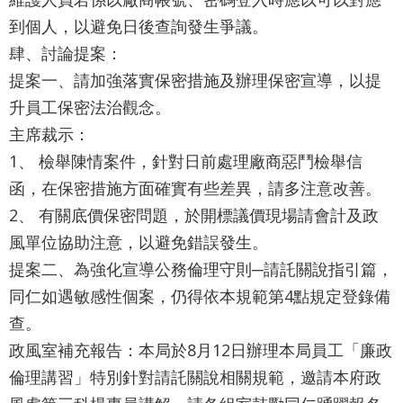
通
到個人，以避免日後查詢發生爭議。
政
肆、討論提案：
府
提案一、請加強落實保密措施及辦理保密宣導，以提
升員工保密法治觀念。
網
主席裁示：
站
1、 檢舉陳情案件，針對日前處理廠商惡鬥檢舉信
資
函，在保密措施方面確實有些差異，請多注意改善。
料
2、 有關底價保密問題，於開標議價現場請會計及政
開
風單位協助注意，以避免錯誤發生。
放
提案二、為強化宣導公務倫理守則─請託關說指引篇，
宣
同仁如遇敏感性個案，仍得依本規範第4點規定登錄備
告
查。
隱
政風室補充報告：本局於8月12日辦理本局員工「廉政
私
倫理講習」特別針對請託關說相關規範，邀請本府政
權