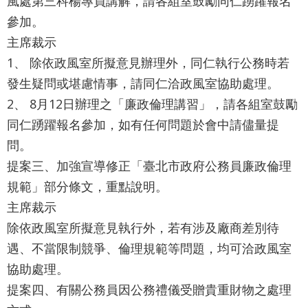
風處第三科楊專員講解，請各組室鼓勵同仁踴躍報名
參加。
及
主席裁示
資
1、 除依政風室所擬意見辦理外，同仁執行公務時若
訊
發生疑問或堪慮情事，請同仁洽政風室協助處理。
安
2、 8月12日辦理之「廉政倫理講習」，請各組室鼓勵
全
同仁踴躍報名參加，如有任何問題於會中請儘量提
政
問。
策
提案三、加強宣導修正「臺北市政府公務員廉政倫理
聯
規範」部分條文，重點說明。
絡
主席裁示
我
除依政風室所擬意見執行外，若有涉及廠商差別待
們
遇、不當限制競爭、倫理規範等問題，均可洽政風室
協助處理。
雙
提案四、有關公務員因公務禮儀受贈貴重財物之處理
語