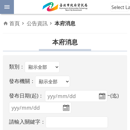
跳到主要內容區塊
Select 
進
首頁
公告資訊
本府消息
階
開
放
本府消息
搜
資
料
尋
數
類別：
位
平
權
發布機關：
發布日期(起)：
~(迄)
公
告
資
訊
請輸入關鍵字：