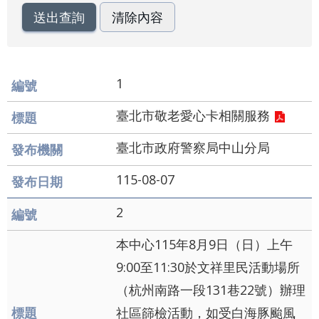
業
務
資
訊
1
資
訊
臺北市敬老愛心卡相關服務
公
開
臺北市政府警察局中山分局
關
115-08-07
於
資
2
訊
局
本中心115年8月9日（日）上午
9:00至11:30於文祥里民活動場所
網
（杭州南路一段131巷22號）辦理
站
社區篩檢活動，如受白海豚颱風