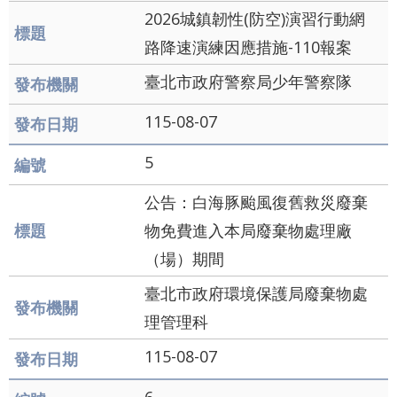
通
2026城鎮韌性(防空)演習行動網
路降速演練因應措施-110報案
政
府
臺北市政府警察局少年警察隊
網
115-08-07
站
5
資
料
公告：白海豚颱風復舊救災廢棄
開
物免費進入本局廢棄物處理廠
放
（場）期間
宣
臺北市政府環境保護局廢棄物處
告
理管理科
隱
115-08-07
私
權