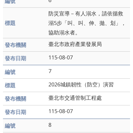
6
及
防災宣導－有人溺水，請依循救
資
溺5步「叫、叫、伸、拋、划」，
訊
協助溺水者。
安
臺北市政府產業發展局
全
政
115-08-07
策
7
聯
2026城鎮韌性（防空）演習
絡
我
臺北市交通管制工程處
們
115-08-07
雙
8
語