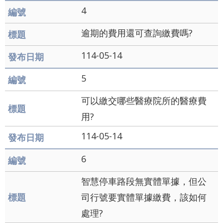
導
4
覽
逾期的費用還可查詢繳費嗎?
English
114-05-14
陳
情
5
系
可以繳交哪些醫療院所的醫療費
統
用?
常
114-05-14
見
6
問
答
智慧停車路段無實體單據，但公
台
司行號要實體單據繳費，該如何
北
處理?