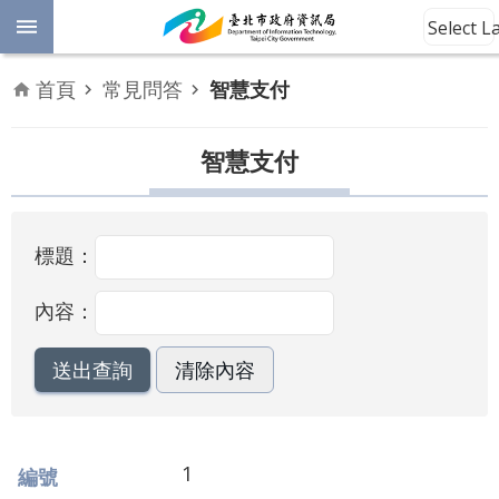
跳到主要內容區塊
Select 
進
首頁
常見問答
智慧支付
階
開
放
智慧支付
搜
資
料
尋
數
標題：
位
平
權
內容：
公
告
資
訊
1