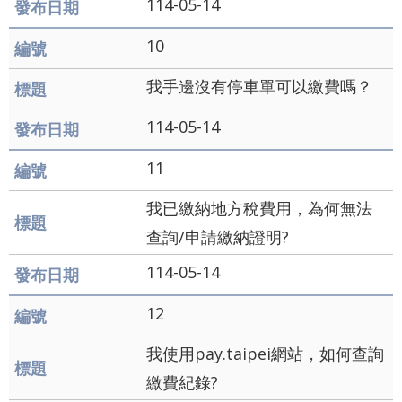
114-05-14
及
10
資
訊
我手邊沒有停車單可以繳費嗎？
安
114-05-14
全
11
政
策
我已繳納地方稅費用，為何無法
聯
查詢/申請繳納證明?
絡
114-05-14
我
12
們
我使用pay.taipei網站，如何查詢
雙
繳費紀錄?
語