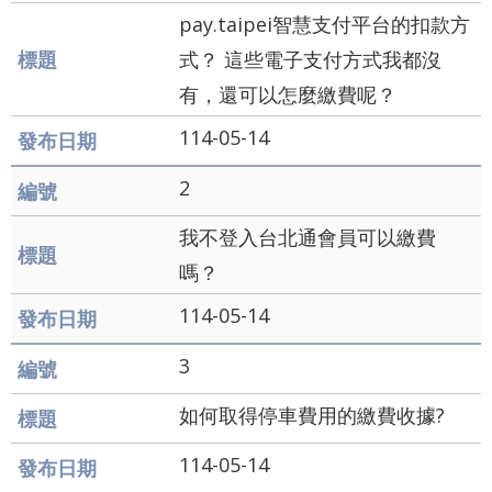
業
pay.taipei智慧支付平台的扣款方
務
資
式？ 這些電子支付方式我都沒
訊
有，還可以怎麼繳費呢？
資
114-05-14
訊
公
2
開
我不登入台北通會員可以繳費
關
嗎？
於
114-05-14
資
訊
3
局
如何取得停車費用的繳費收據?
網
114-05-14
站