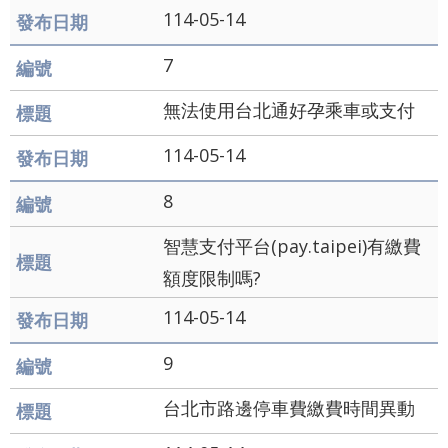
通
114-05-14
政
7
府
無法使用台北通好孕乘車或支付
網
站
114-05-14
資
8
料
智慧支付平台(pay.taipei)有繳費
開
額度限制嗎?
放
宣
114-05-14
告
9
隱
台北市路邊停車費繳費時間異動
私
權