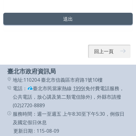
通
政
府
網
站
回上一頁
資
料
臺北市政府資訊局
開
地址:110204 臺北市信義區市府路1號10樓
放
電話：
臺北市民當家熱線
1999
(免付費電話服務，
宣
公共電話，放心講及第二類電信除外)，外縣市請撥
告
(02)2720-8889
服務時間：週一至週五 上午8:30至下午5:30，例假日
隱
及國定假日休息
私
更新日期
115-08-09
權