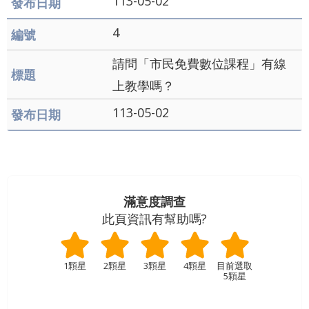
113-05-02
導
覽
4
English
請問「市民免費數位課程」有線
陳
上教學嗎？
情
113-05-02
系
統
常
見
滿意度調查
此頁資訊有幫助嗎?
問
答
1顆星
2顆星
3顆星
4顆星
台
5顆星
北