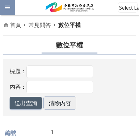
跳到主要內容區塊
Select 
進
首頁
常見問答
數位平權
階
開
放
數位平權
搜
資
料
尋
數
標題：
位
平
權
內容：
公
告
資
訊
1