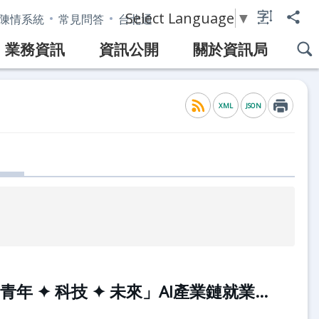
Select Language
▼
陳情系統
常見問答
台北通
業務資訊
資訊公開
關於資訊局
XML
JSON
Team Taipei 挺就業「青年 ✦ 科技 ✦ 未來」AI產業鏈就業博覽會