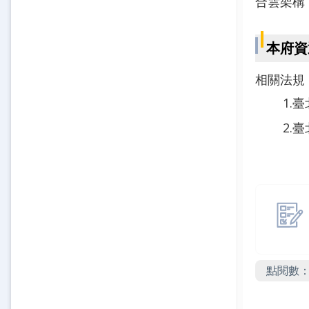
合雲架構
本府資
相關法規
1.
臺
2.
臺
點閱數