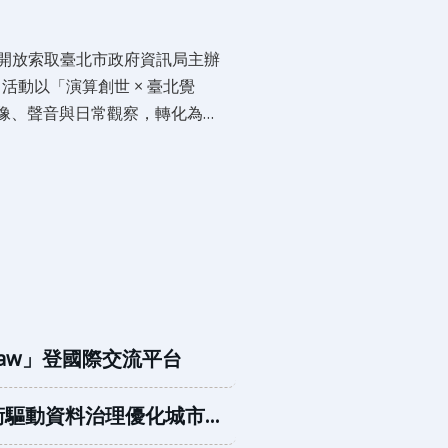
開放索取臺北市政府資訊局主辦
活動以「演算創世 × 臺北覺
影像、聲音與日常觀察，轉化為圖
4日中午12時止，決賽將於8月
29日在松山文創園區1號倉庫舉行。參賽者須在活動當天面對現場 ...更多
law」登國際交流平台
術驅動資料治理優化城市決策