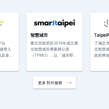
智慧城市
Taipe
平台
臺北市政府於2016年成立臺
了滿足
並持續導入
北智慧城市專案辦公室
北智慧
以及多元
（TPMO），以「城市即為
政府將
可線上繳
生活實驗室（Living
項市政服
鍰，亦提
Lab）」概念，引入民間業
Taipe
場館門票
者創意與資源，讓業者提出
服務的
局處不需
的解決方案在城市中進行實
市的數位
更多 對外服務
付系統，
驗，即智慧城市的概念驗證
位臺北
現金政策
（Proof of Concept，
服務更
PoC）專案，希望以有效的
智慧臺
方式運用科技來解決城市問