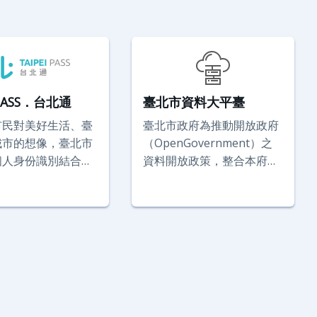
iPASS．台北通
臺北市資料大平臺
市民對美好生活、臺
臺北市政府為推動開放政府
城市的想像，臺北市
（OpenGovernment）之
個人身份識別結合多
資料開放政策，整合本府各
務， 打造【台北通
局處開放資料於單一入口網
iPASS】，除了是開啟
站，供市民瀏覽及程式開發
入口，更是專屬臺北
者加值應用。目前平台收錄
身份識別， 連結每
多項高品質政府開放資料
市民與政府，讓市民
集，並提供線上預覽、檔案
加貼近市民生活，以
下載及API介接等多種服務
北實現城市幸福感。
模式，格式多元且隨時更
新。為提供更佳服務品質，