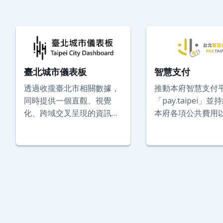
臺北城市儀表板
智慧支付
透過收攏臺北市相關數據，
推動本府智慧支付
同時提供一個直觀、視覺
「pay.taipei」
化、跨域交叉呈現的資訊視
本府各項公共費用
野，利於各類市政議題的探
繳費工具，使民眾
討，輔助更好的市政決策。
納稅費、規費與罰
供櫃台、繳費機、
掃碼付款，各機關
再耗費資源開發支
並持續擴大本府無
應用場域。