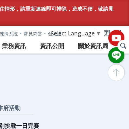
務卡住情形，請重新連線即可排除，造成不便，敬請見
Select Language
▼
陳情系統
常見問答
台北通
業務資訊
資訊公開
關於資訊局
本府活動
類別挑戰一日完賽