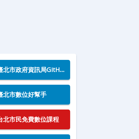
新資料集將持續加入。臺北
市政府為全國首推資料開放
之行政機關，平台於2011年
9月上線。為鼓勵各界利用
臺北市開放資料集，陸續結
合各大資訊競賽，整合產學
資源加值臺北市開放資料
集，目前已有多個行動應用
服務，使用平台開放之資料
臺北市政府資訊局GitHub
集。
臺北市數位好幫手
台北市民免費數位課程