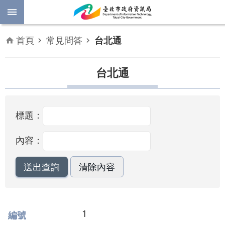
跳到主要內容區塊
進
首頁
常見問答
台北通
階
開
放
台北通
搜
資
料
尋
數
標題：
位
平
權
內容：
公
告
資
訊
1