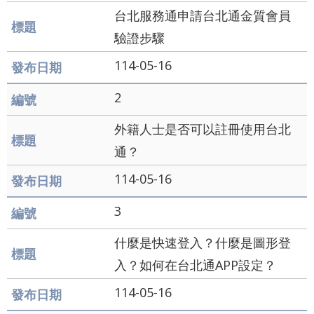
業
台北服務通申請台北通金質會員
務
資
驗證步驟
訊
114-05-16
資
2
訊
公
外籍人士是否可以註冊使用台北
開
通？
關
114-05-16
於
資
3
訊
局
什麼是快速登入？什麼是圖形登
入？如何在台北通APP設定？
網
114-05-16
站