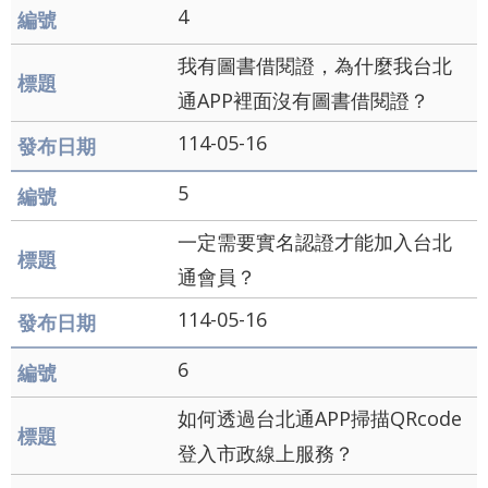
導
4
覽
我有圖書借閱證，為什麼我台北
English
通APP裡面沒有圖書借閱證？
陳
114-05-16
情
5
系
統
一定需要實名認證才能加入台北
通會員？
常
見
114-05-16
問
6
答
如何透過台北通APP掃描QRcode
台
登入市政線上服務？
北