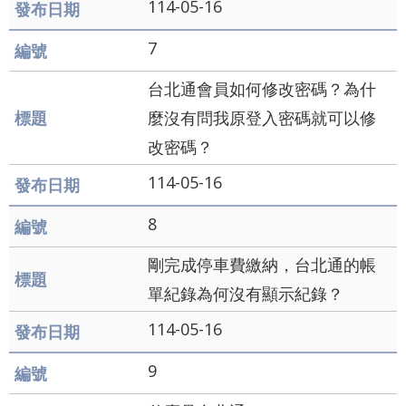
114-05-16
通
7
政
府
台北通會員如何修改密碼？為什
網
麼沒有問我原登入密碼就可以修
站
改密碼？
資
114-05-16
料
8
開
放
剛完成停車費繳納，台北通的帳
宣
單紀錄為何沒有顯示紀錄？
告
114-05-16
隱
9
私
權