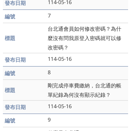
114-05-16
通
7
政
府
台北通會員如何修改密碼？為什
網
麼沒有問我原登入密碼就可以修
站
改密碼？
資
114-05-16
料
8
開
放
剛完成停車費繳納，台北通的帳
宣
單紀錄為何沒有顯示紀錄？
告
114-05-16
隱
9
私
權