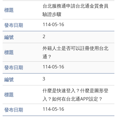
業
台北服務通申請台北通金質會員
務
資
驗證步驟
訊
114-05-16
資
2
訊
公
外籍人士是否可以註冊使用台北
開
通？
關
114-05-16
於
資
3
訊
局
什麼是快速登入？什麼是圖形登
入？如何在台北通APP設定？
網
114-05-16
站