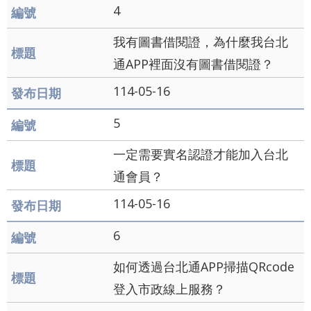
導
4
覽
我有圖書借閱證，為什麼我台北
English
通APP裡面沒有圖書借閱證？
陳
114-05-16
情
5
系
統
一定需要實名認證才能加入台北
通會員？
常
見
114-05-16
問
6
答
如何透過台北通APP掃描QRcode
台
登入市政線上服務？
北