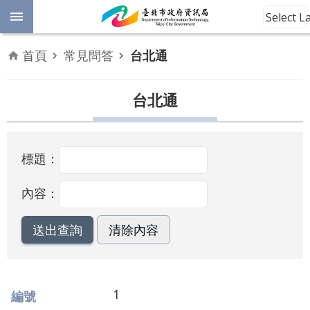
跳到主要內容區塊
Select 
進
首頁
常見問答
台北通
階
開
放
台北通
搜
資
料
尋
數
標題：
位
平
權
內容：
公
告
資
訊
1